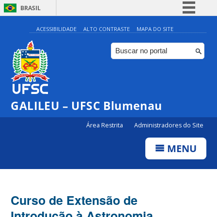
BRASIL
Simplifique!
ACESSIBILIDADE
ALTO CONTRASTE
MAPA DO SITE
Comunica BR
Participe
Acesso à informação
Legislação
GALILEU – UFSC Blumenau
Canais
Área Restrita
Administradores do Site
MENU
Curso de Extensão de
Introdução à Astronomia