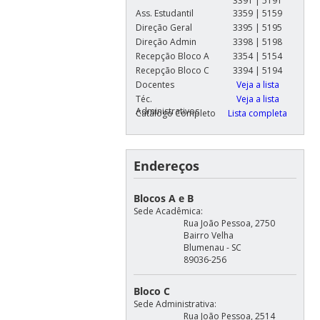
3391 | 5191
Ass. Estudantil
3359 | 5159
Direção Geral
3395 | 5195
Direção Admin
3398 | 5198
Recepção Bloco A
3354 | 5154
Recepção Bloco C
3394 | 5194
Docentes
Veja a lista
Téc.
Veja a lista
Administrativos
Catálogo Completo
Lista completa
Endereços
Blocos A e B
Sede Acadêmica:
Rua João Pessoa, 2750
Bairro Velha
Blumenau - SC
89036-256
Bloco C
Sede Administrativa:
Rua João Pessoa, 2514