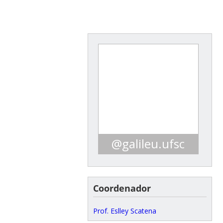
@galileu.ufsc
Clique aqui para acessar o
instagram do GALILEU!
Coordenador
Prof. Eslley Scatena