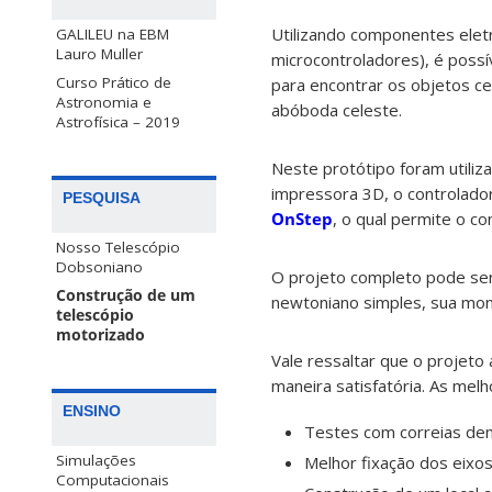
Utilizando componentes elet
GALILEU na EBM
Lauro Muller
microcontroladores), é poss
Curso Prático de
para encontrar os objetos c
Astronomia e
abóboda celeste.
Astrofísica – 2019
Neste protótipo foram utili
impressora 3D, o controlado
PESQUISA
OnStep
, o qual permite o co
Nosso Telescópio
Dobsoniano
O projeto completo pode se
Construção de um
newtoniano simples, sua mon
telescópio
motorizado
Vale ressaltar que o projeto
maneira satisfatória. As melh
ENSINO
Testes com correias de
Simulações
Melhor fixação dos eixo
Computacionais