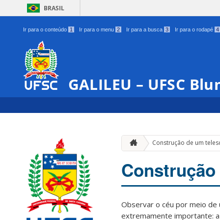
BRASIL
Ir para o conteúdo
1
Ir para o menu
2
Ir para a busca
3
Ir para o rodapé
4
GALILEU – UFSC Bl
Construção de um tele
Construção 
Observar o céu por meio de 
extremamente importante: a 