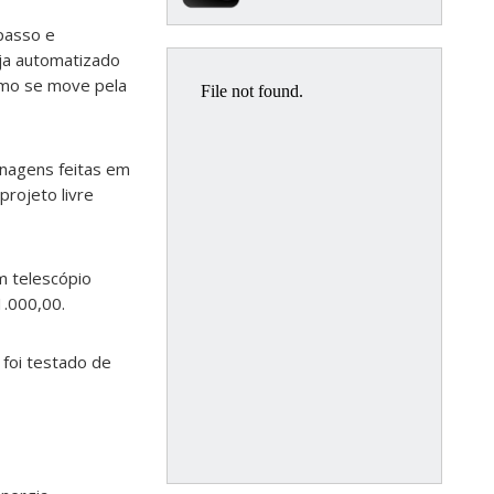
passo e
ja automatizado
smo se move pela
nagens feitas em
rojeto livre
m telescópio
.000,00.
 foi testado de