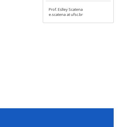
Prof. Eslley Scatena
e.scatena at ufsc.br