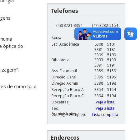
energia
Telefones
agens
(48) 3721-3354
(47) 3232-5154
Setor
Ramal
s numa
Sec. Acadêmica
6308 | 5101
e óptica do
3381 | 5181
3399 | 5199
Biblioteca
3333 | 5133
3391 | 5191
dizagem”.
Ass. Estudantil
3359 | 5159
Direção Geral
3395 | 5195
Direção Admin
3398 | 5198
hes de como foi o
Recepção Bloco A
3354 | 5154
Recepção Bloco C
3394 | 5194
Docentes
Veja a lista
Téc.
Veja a lista
Administrativos
Catálogo Completo
Lista completa
Endereços