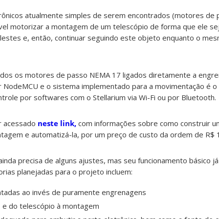
rônicos atualmente simples de serem encontrados (motores de 
ível motorizar a montagem de um telescópio de forma que ele se
elestes e, então, continuar seguindo este objeto enquanto o me
zados os motores de passo NEMA 17 ligados diretamente a engre
r NodeMCU e o sistema implementado para a movimentação é o p
ntrole por softwares com o Stellarium via Wi-Fi ou por Bluetooth.
r acessado
neste link,
com informações sobre como construir u
tagem e automatizá-la, por um preço de custo da ordem de R$ 1
 ainda precisa de alguns ajustes, mas seu funcionamento básico já
orias planejadas para o projeto incluem:
ntadas ao invés de puramente engrenagens
s e do telescópio à montagem