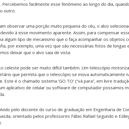
u. Percebemos facilmente esse fenômeno ao longo do dia, quand
o outro.
am observar uma porção muito pequena do céu, o alvo selecion
 devido à esse movimento aparente. Assim, para compensar ess
nha algum tipo de mecanismo que o faça acompanhar os objetos ce
afia, por exemplo, uma vez que são necessárias fotos de longas 
os deixar que o alvo saia de vista.
eto celeste pode ser muito difícil também. Um telescópio motori
netário que permita que o telescópio se mova automaticamente n
e. Este é o chamado sistema ‘GO TO’ (“vá para”, em livre traduçã
um aplicativo de celular ou software de computador possamos 
da.
lvido pelo discente do curso de graduação em Engenharia de Con
sda, orientado pelos professores Fábio Rafael Segundo e Eslle
.