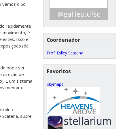
o vemos o Sol
@galileu.ufsc
ado rapidamente
Clique aqui para acessar o
e movimento, é
instagram do GALILEU!
Coordenador
lestes. Isso é
exposições (da
Prof. Eslley Scatena
zado pode ser
Favoritos
a direção de
o). É um sistema
Skymaps
movimentar o
trole e
y Scatena, supre