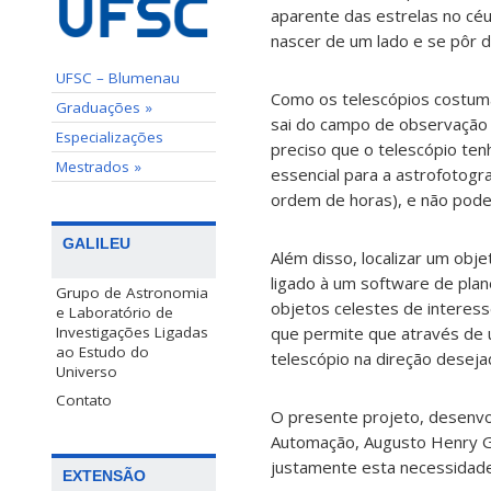
aparente das estrelas no cé
nascer de um lado e se pôr d
UFSC – Blumenau
Como os telescópios costum
Graduações »
sai do campo de observação
Especializações
preciso que o telescópio te
Mestrados »
essencial para a astrofotogr
ordem de horas), e não podem
GALILEU
Além disso, localizar um obj
ligado à um software de pla
Grupo de Astronomia
objetos celestes de interess
e Laboratório de
Investigações Ligadas
que permite que através de 
ao Estudo do
telescópio na direção deseja
Universo
Contato
O presente projeto, desenvo
Automação, Augusto Henry Ga
justamente esta necessidade
EXTENSÃO